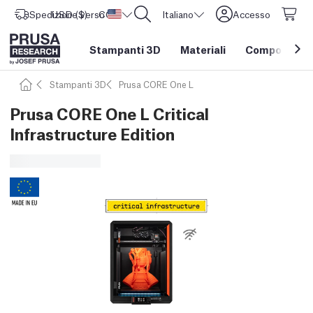
Spedizione verso
USD ($)
CORE One L: Ora disponibile!
Stati Uniti d'America
Italiano
Accesso
Stampanti 3D
Materiali
Componenti e
Stampanti 3D
Prusa CORE One L
Prusa CORE One L Critical
Infrastructure Edition