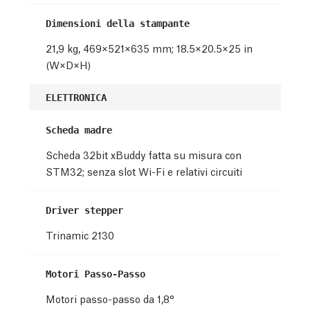
Dimensioni della stampante
21,9 kg, 469×521×635 mm; 18.5×20.5×25 in
(W×D×H)
ELETTRONICA
Scheda madre
Scheda 32bit xBuddy fatta su misura con
STM32
; senza slot Wi-Fi e relativi circuiti
Driver stepper
Trinamic 2130
Motori Passo-Passo
Motori passo-passo da 1,8°