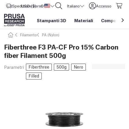
Spedizione verso
USD ($)
CORE One L: Ora disponibile!
Stati Uniti d'America
Italiano
Accesso
Stampanti 3D
Materiali
Componenti e
Filamento
PA (Nylon)
Fiberthree F3 PA-CF Pro 15% Carbon
fiber Filament 500g
Fiberthree
500g
Nero
Parametri
Filled