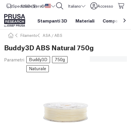
Spedizione verso
USD ($)
CORE One L: Ora disponibile!
Stati Uniti d'America
Italiano
Accesso
Stampanti 3D
Materiali
Componenti e
Filamento
ASA / ABS
Buddy3D ABS Natural 750g
Buddy3D
750g
Parametri
Naturale