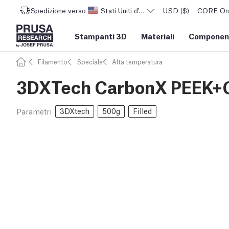
Spedizione verso
Stati Uniti d'America
USD ($)
CORE One 
Stampanti 3D
Materiali
Component
Filamento
Speciale
Alta temperatura
3DXTech CarbonX PEEK+C
3DXtech
500g
Filled
Parametri