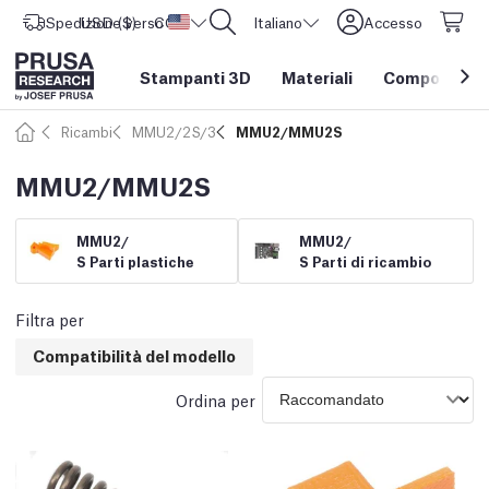
Spedizione verso
USD ($)
CORE One L: Ora disponibile!
Stati Uniti d'America
Italiano
Accesso
Stampanti 3D
Materiali
Componenti e
Ricambi
MMU2/2S/3
MMU2/MMU2S
MMU2/MMU2S
MMU2/
MMU2/
S Parti plastiche
S Parti di ricambio
Filtra per
Compatibilità del modello
Ordina per