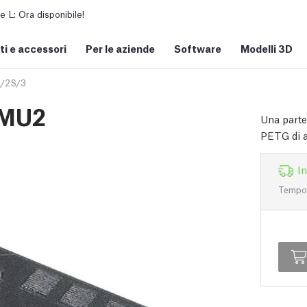
L: Ora disponibile!
i e accessori
Per le aziende
Software
Modelli 3D
/2S/3
MMU2
Una parte
PETG di al
I
Tempo d