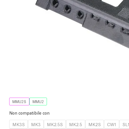
MMU2S
MMU2
Non compatibile con
MK3S
MK3
MK2.5S
MK2.5
MK2S
CW1
SL