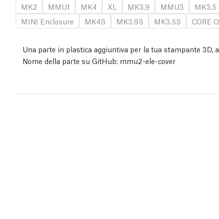
MK2
MMU1
MK4
XL
MK3.9
MMU3
MK3.5
MINI Enclosure
MK4S
MK3.9S
MK3.5S
CORE O
Una parte in plastica aggiuntiva per la tua stampante 3D, assi
Nome della parte su GitHub: mmu2-ele-cover