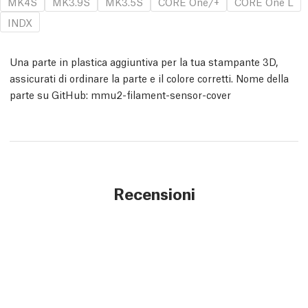
MK4S
MK3.9S
MK3.5S
CORE One/+
CORE One L
INDX
Una parte in plastica aggiuntiva per la tua stampante 3D,
assicurati di ordinare la parte e il colore corretti. Nome della
parte su GitHub: mmu2-filament-sensor-cover
Recensioni