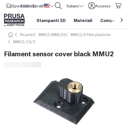
Spedizione verso
USD ($)
CORE One L: Ora disponibile!
Stati Uniti d'America
Italiano
Accesso
Stampanti 3D
Materiali
Componenti e
Ricambi
MMU2/MMU2S
MMU2/S Parti plastiche
MMU2/2S/3
Filament sensor cover black MMU2