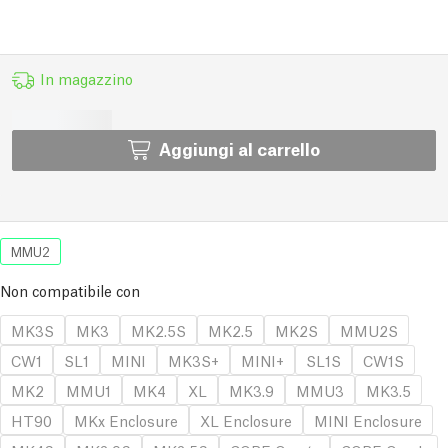
In magazzino
Aggiungi al carrello
MMU2
Non compatibile con
MK3S
MK3
MK2.5S
MK2.5
MK2S
MMU2S
CW1
SL1
MINI
MK3S+
MINI+
SL1S
CW1S
MK2
MMU1
MK4
XL
MK3.9
MMU3
MK3.5
HT90
MKx Enclosure
XL Enclosure
MINI Enclosure