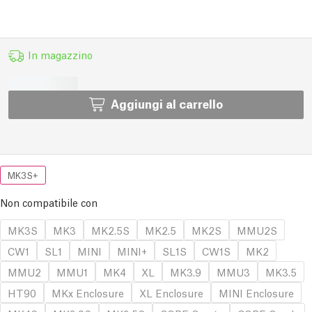
In magazzino
Aggiungi al carrello
MK3S+
Non compatibile con
MK3S
MK3
MK2.5S
MK2.5
MK2S
MMU2S
CW1
SL1
MINI
MINI+
SL1S
CW1S
MK2
MMU2
MMU1
MK4
XL
MK3.9
MMU3
MK3.5
HT90
MKx Enclosure
XL Enclosure
MINI Enclosure