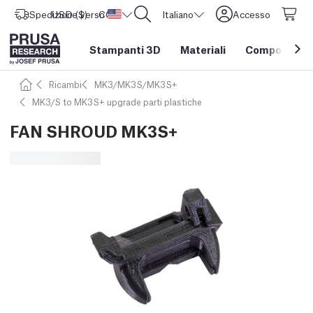
Spedizione verso
USD ($)
CORE One L: Ora disponibile!
Stati Uniti d'America
Italiano
Accesso
Stampanti 3D
Materiali
Componenti e
Ricambi
MK3/MK3S/MK3S+
MK3/S to MK3S+ upgrade parti plastiche
FAN SHROUD MK3S+