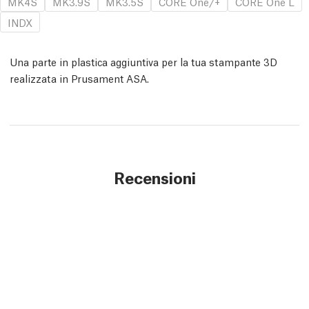
MK4S
MK3.9S
MK3.5S
CORE One/+
CORE One L
INDX
Una parte in plastica aggiuntiva per la tua stampante 3D
realizzata in Prusament ASA.
Recensioni