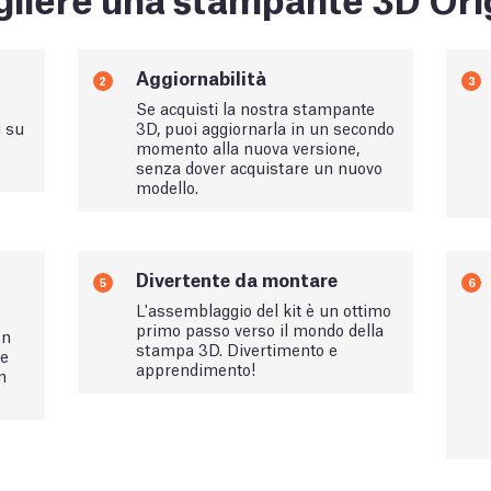
Aggiornabilità
2
3
Se acquisti la nostra stampante
i su
3D, puoi aggiornarla in un secondo
momento alla nuova versione,
senza dover acquistare un nuovo
modello.
Divertente da montare
5
6
L'assemblaggio del kit è un ottimo
primo passo verso il mondo della
on
stampa 3D. Divertimento e
le
apprendimento!
n