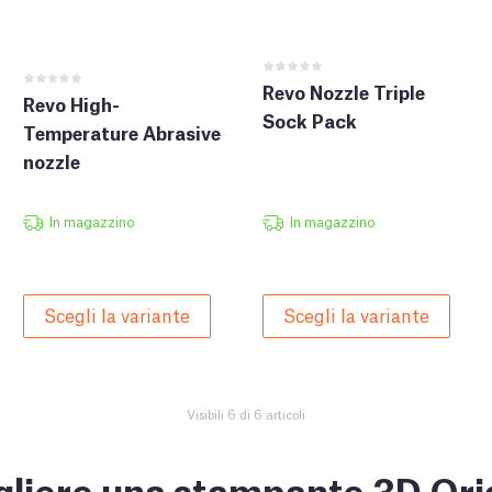
Revo Nozzle Triple
Revo High-
Sock Pack
Temperature Abrasive
nozzle
In magazzino
In magazzino
Scegli la variante
Scegli la variante
Visibili 6 di 6 articoli
liere una stampante 3D Ori