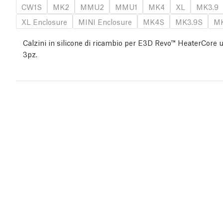
CW1S
MK2
MMU2
MMU1
MK4
XL
MK3.9
XL Enclosure
MINI Enclosure
MK4S
MK3.9S
MK
Calzini in silicone di ricambio per E3D Revo™ HeaterCore
3pz.