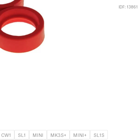
IDF: 13861
CW1
SL1
MINI
MK3S+
MINI+
SL1S