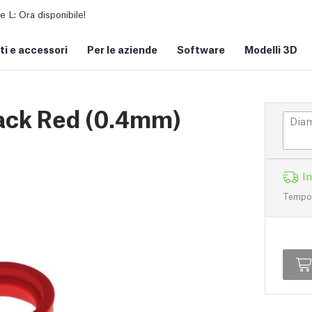
L: Ora disponibile!
i e accessori
Per le aziende
Software
Modelli 3D
Pack Red (0.4mm)
Diam
I
Tempo d