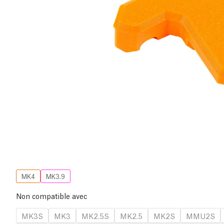
MK4
MK3.9
Non compatible avec
MK3S
MK3
MK2.5S
MK2.5
MK2S
MMU2S