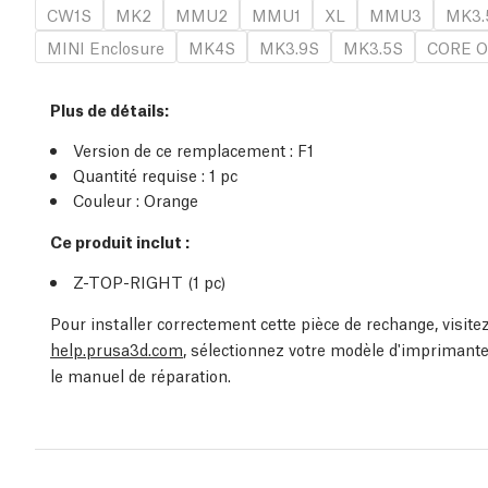
CW1S
MK2
MMU2
MMU1
XL
MMU3
MK3.
MINI Enclosure
MK4S
MK3.9S
MK3.5S
CORE O
Plus de détails
:
Version de ce remplacement :
F1
Quantité requise :
1
pc
Couleur : Orange
Ce produit inclut :
Z-TOP-RIGHT (1
pc
)
Pour installer correctement cette pièce de rechange, visit
help.prusa3d.com
, sélectionnez votre modèle d'imprimante
le manuel de réparation.