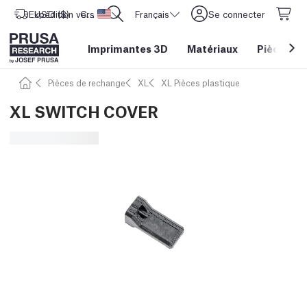
Expédition vers
USD ($)
CORE One L: Maintenant en stock !
Etats-Unis d'Amérique
Français
Se connecter
Imprimantes 3D
Matériaux
Pièces
&
Pièces de rechange
XL
XL Pièces plastique
XL SWITCH COVER