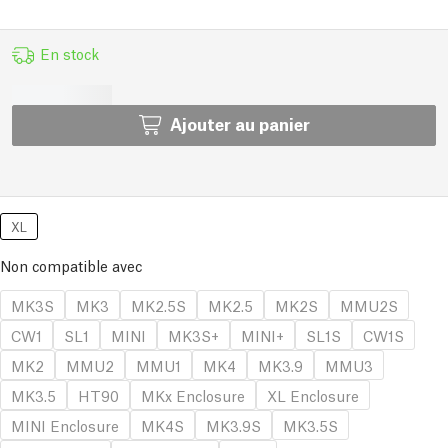
En stock
Ajouter au panier
XL
Non compatible avec
MK3S
MK3
MK2.5S
MK2.5
MK2S
MMU2S
CW1
SL1
MINI
MK3S+
MINI+
SL1S
CW1S
MK2
MMU2
MMU1
MK4
MK3.9
MMU3
MK3.5
HT90
MKx Enclosure
XL Enclosure
MINI Enclosure
MK4S
MK3.9S
MK3.5S