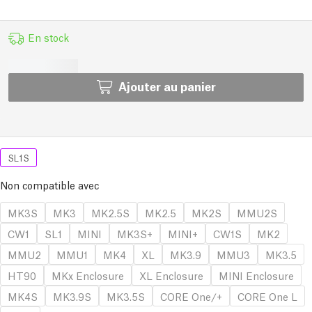
En stock
Ajouter au panier
SL1S
Non compatible avec
MK3S
MK3
MK2.5S
MK2.5
MK2S
MMU2S
CW1
SL1
MINI
MK3S+
MINI+
CW1S
MK2
MMU2
MMU1
MK4
XL
MK3.9
MMU3
MK3.5
HT90
MKx Enclosure
XL Enclosure
MINI Enclosure
MK4S
MK3.9S
MK3.5S
CORE One/+
CORE One L