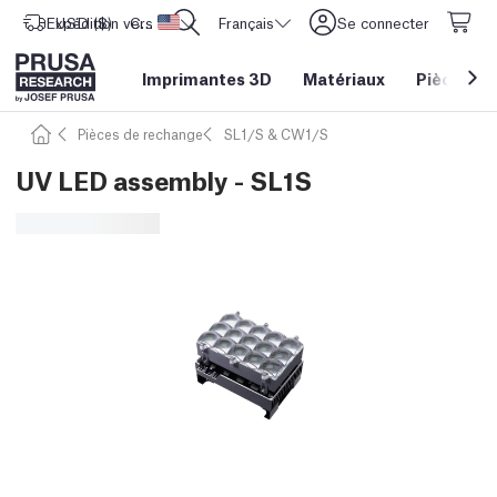
Expédition vers
USD ($)
CORE One L: Maintenant en stock !
Etats-Unis d'Amérique
Français
Se connecter
Imprimantes 3D
Matériaux
Pièces
&
Pièces de rechange
SL1/S & CW1/S
UV LED assembly - SL1S