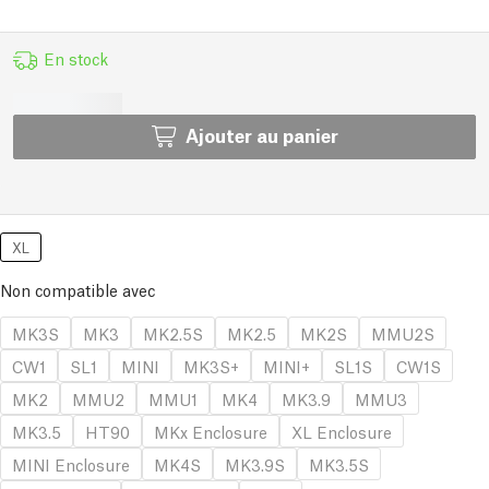
En stock
Ajouter au panier
XL
Non compatible avec
MK3S
MK3
MK2.5S
MK2.5
MK2S
MMU2S
CW1
SL1
MINI
MK3S+
MINI+
SL1S
CW1S
MK2
MMU2
MMU1
MK4
MK3.9
MMU3
MK3.5
HT90
MKx Enclosure
XL Enclosure
MINI Enclosure
MK4S
MK3.9S
MK3.5S