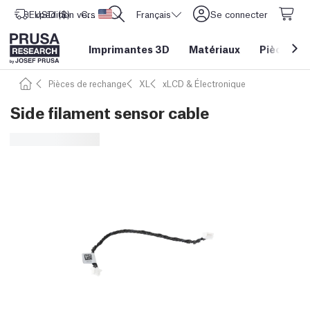
Expédition vers
USD ($)
CORE One L: Maintenant en stock !
Etats-Unis d'Amérique
Français
Se connecter
Imprimantes 3D
Matériaux
Pièces
&
Pièces de rechange
XL
xLCD & Électronique
Side filament sensor cable