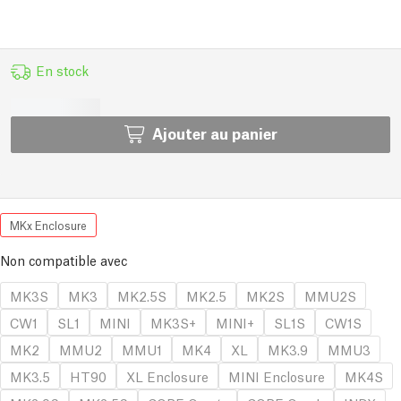
En stock
Ajouter au panier
MKx Enclosure
Non compatible avec
MK3S
MK3
MK2.5S
MK2.5
MK2S
MMU2S
CW1
SL1
MINI
MK3S+
MINI+
SL1S
CW1S
MK2
MMU2
MMU1
MK4
XL
MK3.9
MMU3
MK3.5
HT90
XL Enclosure
MINI Enclosure
MK4S