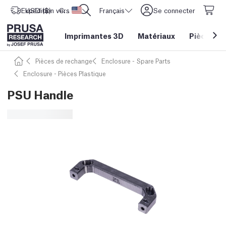
Expédition vers
USD ($)
CORE One L: Maintenant en stock !
Etats-Unis d'Amérique
Français
Se connecter
Imprimantes 3D
Matériaux
Pièces
&
Pièces de rechange
Enclosure - Spare Parts
Enclosure - Pièces Plastique
PSU Handle