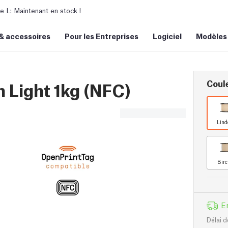
L: Maintenant en stock !
&
accessoires
Pour les Entreprises
Logiciel
Modèles
Coul
 Light 1kg (NFC)
Lind
Birc
E
Délai d