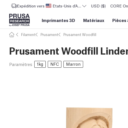
Expédition vers
Etats-Unis d'Amérique
USD ($)
CORE One 
Imprimantes 3D
Matériaux
Pièces
Filament
Prusament
Prusament Woodfill
Prusament Woodfill Linden
1kg
NFC
Marron
Paramètres