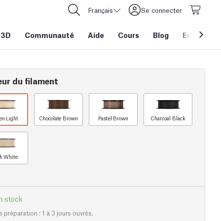
Français
Se connecter
 3D
Communauté
Aide
Cours
Blog
Entreprise
eur du filament
en Light
Chocolate Brown
Pastel Brown
Charcoal Black
h White
n stock
e préparation : 1 à 3 jours ouvrés.