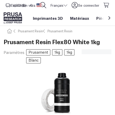
Expédition vers
USD ($)
CORE One L: Maintenant en stock !
Etats-Unis d'Amérique
Français
Se connecter
Imprimantes 3D
Matériaux
Pièces
&
Prusament Resin
Prusament Resin
Prusament Resin Flex80 White 1kg
Prusament
1kg
1kg
Paramètres
Blanc