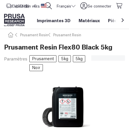
Expédition vers
USD ($)
CORE One L: Maintenant en stock !
Etats-Unis d'Amérique
Français
Se connecter
Imprimantes 3D
Matériaux
Pièces
&
Prusament Resin
Prusament Resin
Prusament Resin Flex80 Black 5kg
Prusament
5kg
5kg
Paramètres
Noir