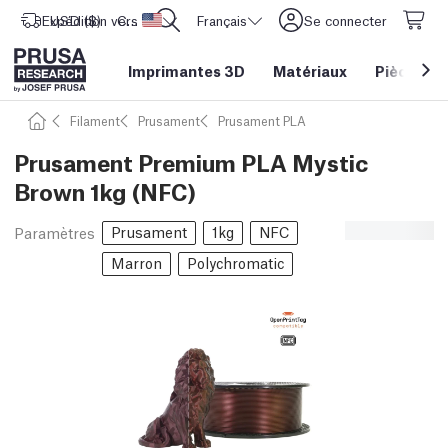
Expédition vers
USD ($)
CORE One L: Maintenant en stock !
Etats-Unis d'Amérique
Français
Se connecter
Imprimantes 3D
Matériaux
Pièces
&
Filament
Prusament
Prusament PLA
Prusament Premium PLA Mystic
Brown 1kg (NFC)
Prusament
1kg
NFC
Paramètres
Marron
Polychromatic