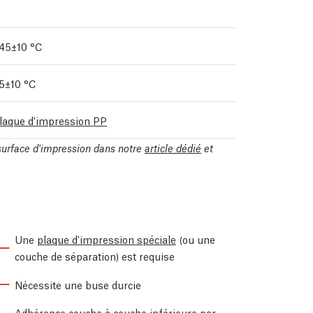
45±10 °C
5±10 °C
laque d'impression PP
 surface d'impression dans notre
article dédié
et
Une
plaque d'impression spéciale
(ou une
couche de séparation) est requise
Nécessite une buse durcie
Adhérence couche à couche inférieure par