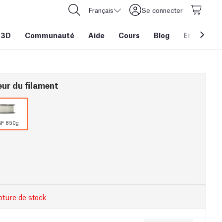
Français
Se connecter
 3D
Communauté
Aide
Cours
Blog
Entreprise
eur du filament
GF 850g
pture de stock