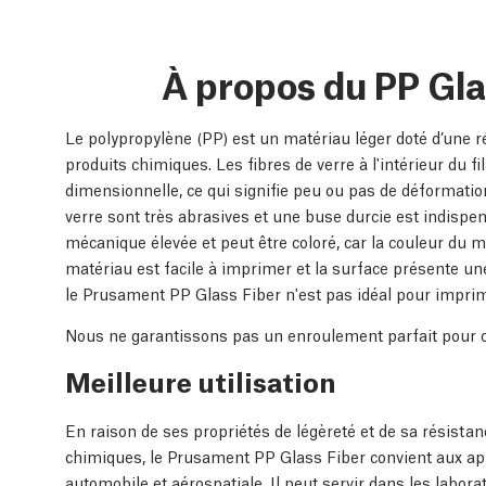
À propos du PP Gla
Le polypropylène (PP) est un matériau léger doté d’une ré
produits chimiques. Les fibres de verre à l'intérieur du f
dimensionnelle, ce qui signifie peu ou pas de déformation
verre sont très abrasives et une buse durcie est indispe
mécanique élevée et peut être coloré, car la couleur du m
matériau est facile à imprimer et la surface présente un
le Prusament PP Glass Fiber n'est pas idéal pour imprime
Nous ne garantissons pas un enroulement parfait pour c
Meilleure utilisation
En raison de ses propriétés de légèreté et de sa résistan
chimiques, le Prusament PP Glass Fiber convient aux app
automobile et aérospatiale. Il peut servir dans les labor