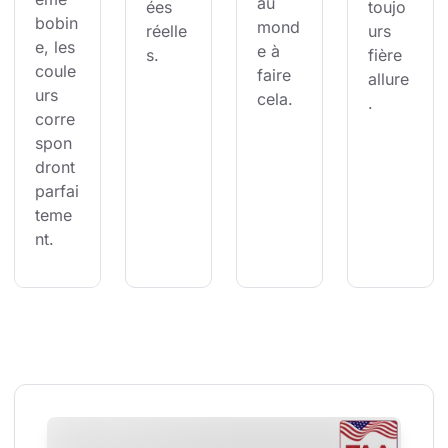
au 
ées 
toujo
bobin
mond
réelle
urs 
e, les 
e à 
s.
fière 
coule
faire 
allure
urs 
cela.
.
corre
spon
dront 
parfai
teme
nt.