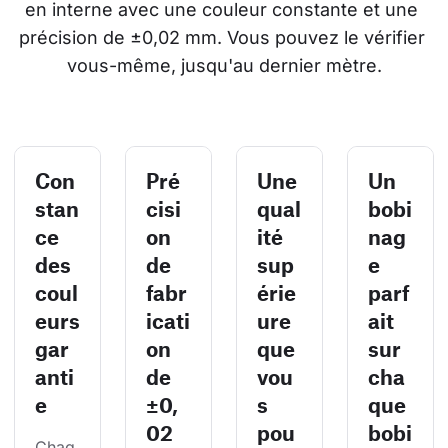
en interne avec une couleur constante et une 
précision de ±0,02 mm. Vous pouvez le vérifier 
vous-même, jusqu'au dernier mètre.
Con
Pré
Une
Un
stan
cisi
qual
bobi
ce
on
ité
nag
des
de
sup
e
coul
fabr
érie
parf
eurs
icati
ure
ait
gar
on
que
sur
anti
de
vou
cha
e
±0,
s
que
02
pou
bobi
Chaq