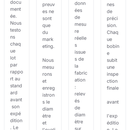
docu
donn
preuv
nes 
ment
ées 
es ne 
de 
ée. 
de 
sont 
préci
Nous 
mesu
que 
sion. 
testo
re 
du 
Chaq
ns 
réelle
mark
ue 
chaq
s 
eting.
bobin
ue 
issue
e 
lot 
s de 
Nous 
subit 
par 
la 
mesu
une 
rappo
fabric
rons 
inspe
rt au 
ation 
et 
ction 
stand
: 
enreg
finale
ard 
relev
istron
avant
és 
s le 
avant
 son 
de 
diam
expé
diam
ètre 
l'exp
dition
ètre 
et 
éditio
. Le 
sur 
l'ovali
n. Le 