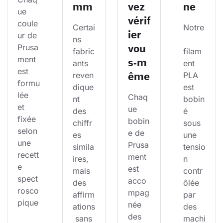
mm
vez
ne
ue 
vérif
coule
Certai
Notre
ier
ur de 
ns 
vou
Prusa
fabric
filam
ment 
s‑m
ants 
ent 
est 
ême
reven
PLA 
formu
dique
est 
lée 
Chaq
nt 
bobin
et 
ue 
des 
é 
fixée 
bobin
chiffr
sous 
selon 
e de 
es 
une 
une 
Prusa
simila
tensio
recett
ment 
ires, 
n 
e 
est 
mais 
contr
spect
acco
des 
ôlée 
rosco
mpag
affirm
par 
pique
née 
ations
des 
des 
 sans 
machi