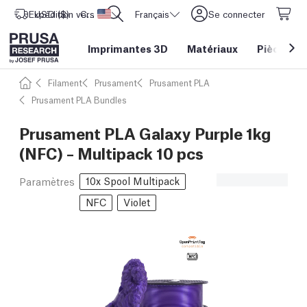
Expédition vers
USD ($)
CORE One L: Maintenant en stock !
Etats-Unis d'Amérique
Français
Se connecter
Imprimantes 3D
Matériaux
Pièces
&
Filament
Prusament
Prusament PLA
Prusament PLA Bundles
Prusament PLA Galaxy Purple 1kg
(NFC) – Multipack 10 pcs
10x Spool Multipack
Paramètres
NFC
Violet