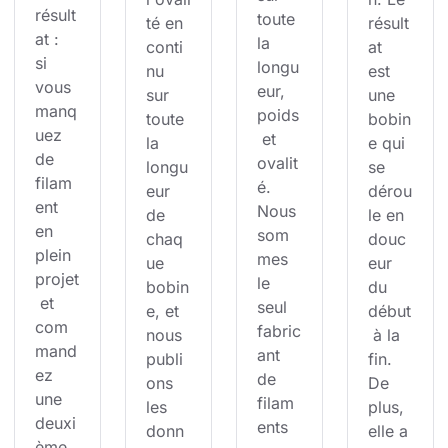
résult
toute 
té en 
résult
at : 
la 
conti
at 
si 
longu
nu 
est 
vous 
eur, 
sur 
une 
manq
poids
toute 
bobin
uez 
 et 
la 
e qui 
de 
ovalit
longu
se 
filam
é. 
eur 
dérou
ent 
Nous 
de 
le en 
en 
som
chaq
douc
plein 
mes 
ue 
eur 
projet
le 
bobin
du 
 et 
seul 
e, et 
début
com
fabric
nous 
 à la 
mand
ant 
publi
fin. 
ez 
de 
ons 
De 
une 
filam
les 
plus, 
deuxi
ents 
donn
elle a 
ème 