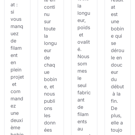
at : 
la 
conti
at 
si 
longu
nu 
est 
vous 
eur, 
sur 
une 
manq
poids
toute 
bobin
uez 
 et 
la 
e qui 
de 
ovalit
longu
se 
filam
é. 
eur 
dérou
ent 
Nous 
de 
le en 
en 
som
chaq
douc
plein 
mes 
ue 
eur 
projet
le 
bobin
du 
 et 
seul 
e, et 
début
com
fabric
nous 
 à la 
mand
ant 
publi
fin. 
ez 
de 
ons 
De 
une 
filam
les 
plus, 
deuxi
ents 
donn
elle a 
ème 
au 
ées 
toujo
bobin