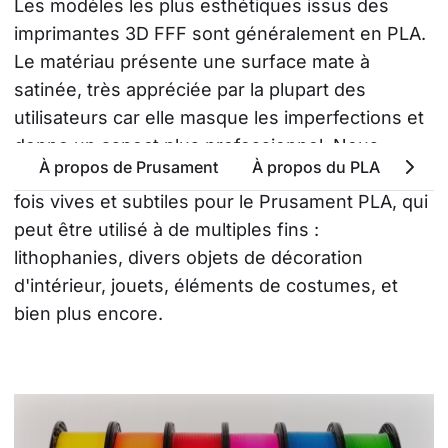
Les modèles les plus esthétiques issus des 
imprimantes 3D FFF sont généralement en PLA. 
Le matériau présente une surface mate à 
satinée, très appréciée par la plupart des 
utilisateurs car elle masque les imperfections et 
donne un aspect plus professionnel. Nous 
À propos de Prusament
À propos du PLA
Attr
proposons une vaste palette de couleurs à la 
fois vives et subtiles pour le Prusament PLA, qui 
peut être utilisé à de multiples fins : 
lithophanies, divers objets de décoration 
d'intérieur, jouets, éléments de costumes, et 
bien plus encore.