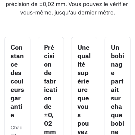
précision de ±0,02 mm. Vous pouvez le vérifier 
vous-même, jusqu'au dernier mètre.
Con
Pré
Une
Un
stan
cisi
qual
bobi
ce
on
ité
nag
des
de
sup
e
coul
fabr
érie
parf
eurs
icati
ure
ait
gar
on
que
sur
anti
de
vou
cha
e
±0,
s
que
02
pou
bobi
Chaq
mm
vez
ne
ue 