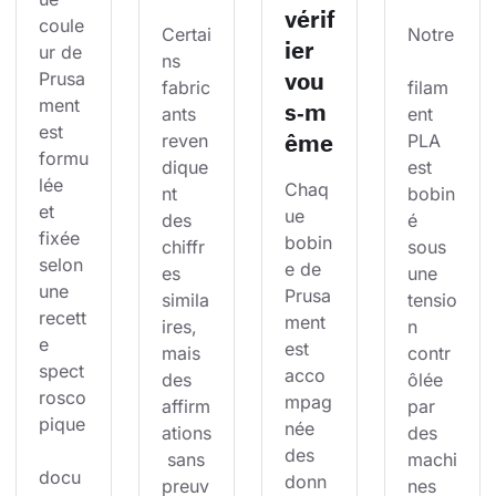
vérif
coule
Certai
Notre
ier
ur de 
ns 
vou
Prusa
fabric
filam
ment 
s‑m
ants 
ent 
est 
ême
reven
PLA 
formu
dique
est 
lée 
Chaq
nt 
bobin
et 
ue 
des 
é 
fixée 
bobin
chiffr
sous 
selon 
e de 
es 
une 
une 
Prusa
simila
tensio
recett
ment 
ires, 
n 
e 
est 
mais 
contr
spect
acco
des 
ôlée 
rosco
mpag
affirm
par 
pique
née 
ations
des 
des 
 sans 
machi
docu
donn
preuv
nes 