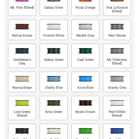
Ms. Pink (Blend)
Galaxy Silver
Prusa Orange
Viva La Bronze
(Blend)
Noctua Brown
Pristine White
Marble Grey
Pearl Mouse
Gentleman's
Galaxy Green
Opal Green
My Silverness
Grey
(Blend)
Noctua Beige
Chalky Blue
Azure Blue
Gravity Grey
Lime Green
Army Green
Mystic Brown
Pearl White
(Blend)
(Blend)