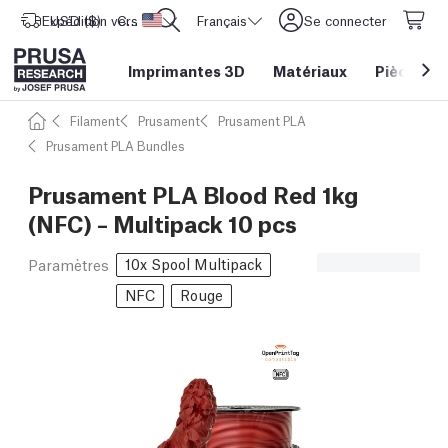
Expédition vers
USD ($)
CORE One L: Maintenant en stock !
Etats-Unis d'Amérique
Français
Se connecter
Imprimantes 3D
Matériaux
Pièces
&
Filament
Prusament
Prusament PLA
Prusament PLA Bundles
Prusament PLA Blood Red 1kg
(NFC) – Multipack 10 pcs
10x Spool Multipack
Paramètres
NFC
Rouge