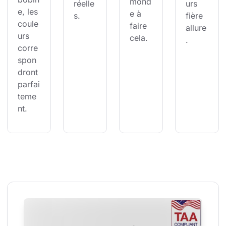
mond
réelle
urs 
e, les 
e à 
s.
fière 
coule
faire 
allure
urs 
cela.
.
corre
spon
dront 
parfai
teme
nt.