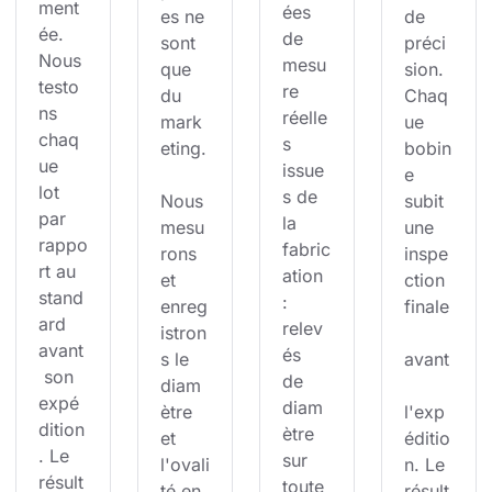
ment
ées 
es ne 
de 
ée. 
de 
sont 
préci
Nous 
mesu
que 
sion. 
testo
re 
du 
Chaq
ns 
réelle
mark
ue 
chaq
s 
eting.
bobin
ue 
issue
e 
lot 
s de 
Nous 
subit 
par 
la 
mesu
une 
rappo
fabric
rons 
inspe
rt au 
ation 
et 
ction 
stand
: 
enreg
finale
ard 
relev
istron
avant
és 
s le 
avant
 son 
de 
diam
expé
diam
ètre 
l'exp
dition
ètre 
et 
éditio
. Le 
sur 
l'ovali
n. Le 
résult
toute 
té en 
résult