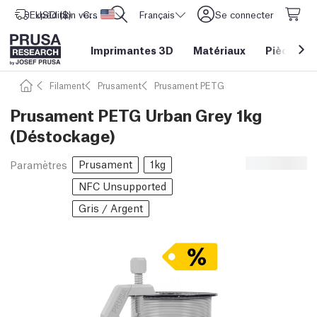
Expédition vers
USD ($)
CORE One L: Maintenant en stock !
Etats-Unis d'Amérique
Français
Se connecter
Imprimantes 3D
Matériaux
Pièces
&
Filament
Prusament
Prusament PETG
Prusament PETG Urban Grey 1kg
(Déstockage)
Prusament
1kg
Paramètres
NFC Unsupported
Gris / Argent