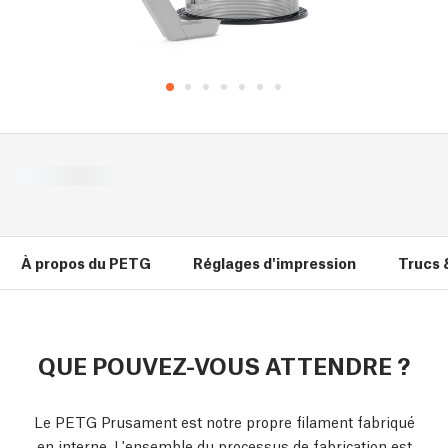
À propos du PETG
Réglages d'impression
Trucs 
QUE POUVEZ-VOUS ATTENDRE ?
Le PETG Prusament est notre propre filament fabriqué
en interne. L'ensemble du processus de fabrication est