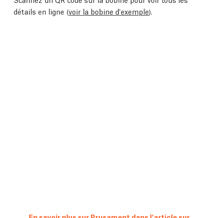
détails en ligne (
voir la bobine d'exemple
).
En savoir plus sur Prusament dans l'article sur