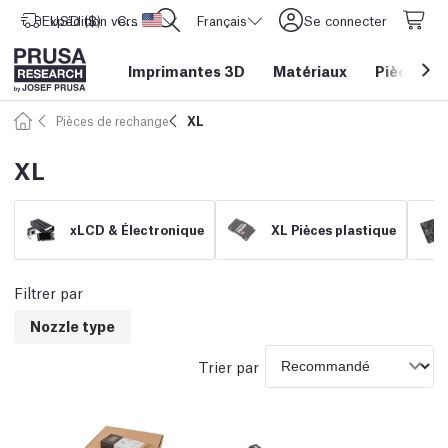
Expédition vers
USD ($)
CORE One L: Maintenant en stock !
Etats-Unis d'Amérique
Français
Se connecter
Imprimantes 3D
Matériaux
Pièces
&
Pièces de rechange
XL
XL
xLCD & Électronique
XL Pièces plastique
Filtrer par
Nozzle type
Trier par