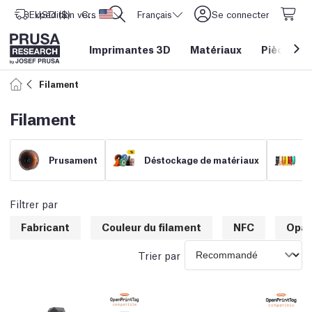
Expédition vers
USD ($)
CORE One L: Maintenant en stock !
Etats-Unis d'Amérique
Français
Se connecter
Imprimantes 3D
Matériaux
Pièces
&
Filament
Filament
Prusament
Déstockage de matériaux
F
Filtrer par
Fabricant
Couleur du filament
NFC
Opac
Trier par