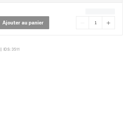
Ajouter au panier
|
IDS: 3511
léchargements (14)