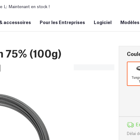
L: Maintenant en stock !
&
accessoires
Pour les Entreprises
Logiciel
Modèles
 75% (100g)
Coul
Tung
E
Délai d