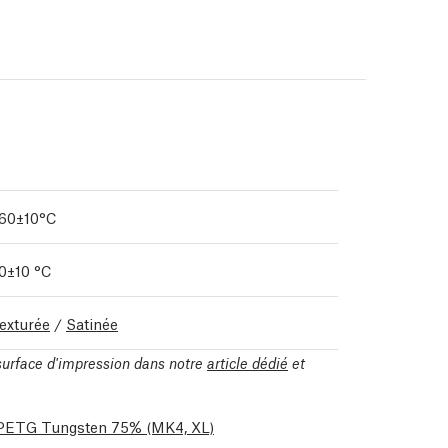
60±10°C
0±10 °C
exturée
/
Satinée
 surface d'impression dans notre
article dédié
et
nt PETG Tungsten 75%
(MK4, XL)