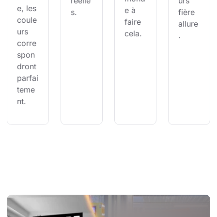
réelle
urs 
e, les 
e à 
s.
fière 
coule
faire 
allure
urs 
cela.
.
corre
spon
dront 
parfai
teme
nt.