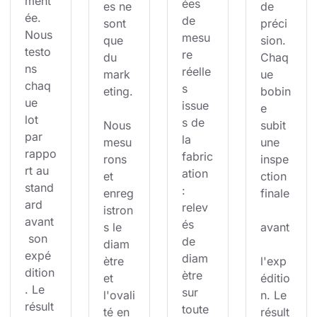
ment
ées 
es ne 
de 
ée. 
de 
sont 
préci
Nous 
mesu
que 
sion. 
testo
re 
du 
Chaq
ns 
réelle
mark
ue 
chaq
s 
eting.
bobin
ue 
issue
e 
lot 
s de 
Nous 
subit 
par 
la 
mesu
une 
rappo
fabric
rons 
inspe
rt au 
ation 
et 
ction 
stand
: 
enreg
finale
ard 
relev
istron
avant
és 
s le 
avant
 son 
de 
diam
expé
diam
ètre 
l'exp
dition
ètre 
et 
éditio
. Le 
sur 
l'ovali
n. Le 
résult
toute 
té en 
résult