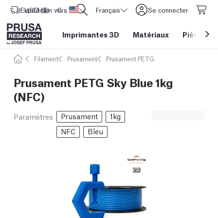
Expédition vers
USD ($)
CORE One L: Maintenant en stock !
Etats-Unis d'Amérique
Français
Se connecter
Imprimantes 3D
Matériaux
Pièces
&
Filament
Prusament
Prusament PETG
Prusament PETG Sky Blue 1kg
(NFC)
Prusament
1kg
Paramètres
NFC
Bleu