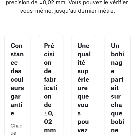
précision de ±0,02 mm. Vous pouvez le vérifier 
vous-même, jusqu'au dernier mètre.
Con
Pré
Une
Un
stan
cisi
qual
bobi
ce
on
ité
nag
des
de
sup
e
coul
fabr
érie
parf
eurs
icati
ure
ait
gar
on
que
sur
anti
de
vou
cha
e
±0,
s
que
02
pou
bobi
Chaq
mm
vez
ne
ue 