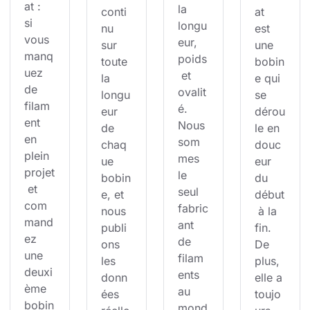
at : 
la 
conti
at 
si 
longu
nu 
est 
vous 
eur, 
sur 
une 
manq
poids
toute 
bobin
uez 
 et 
la 
e qui 
de 
ovalit
longu
se 
filam
é. 
eur 
dérou
ent 
Nous 
de 
le en 
en 
som
chaq
douc
plein 
mes 
ue 
eur 
projet
le 
bobin
du 
 et 
seul 
e, et 
début
com
fabric
nous 
 à la 
mand
ant 
publi
fin. 
ez 
de 
ons 
De 
une 
filam
les 
plus, 
deuxi
ents 
donn
elle a 
ème 
au 
ées 
toujo
bobin
mond