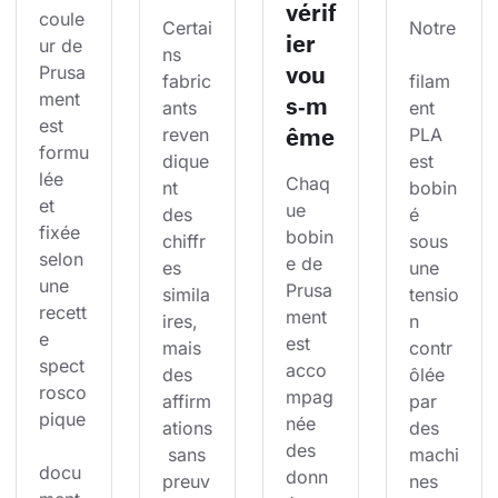
vérif
coule
Certai
Notre
ier
ur de 
ns 
vou
Prusa
fabric
filam
ment 
s‑m
ants 
ent 
est 
ême
reven
PLA 
formu
dique
est 
lée 
Chaq
nt 
bobin
et 
ue 
des 
é 
fixée 
bobin
chiffr
sous 
selon 
e de 
es 
une 
une 
Prusa
simila
tensio
recett
ment 
ires, 
n 
e 
est 
mais 
contr
spect
acco
des 
ôlée 
rosco
mpag
affirm
par 
pique
née 
ations
des 
des 
 sans 
machi
docu
donn
preuv
nes 