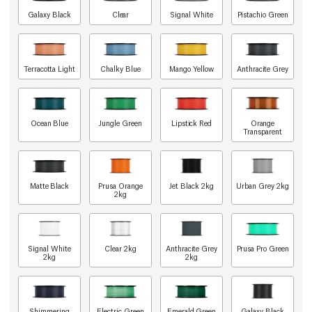
Galaxy Black
Clear
Signal White
Pistachio Green
Terracotta Light
Chalky Blue
Mango Yellow
Anthracite Grey
Ocean Blue
Jungle Green
Lipstick Red
Orange
Transparent
Matte Black
Prusa Orange
Jet Black 2kg
Urban Grey 2kg
2kg
Signal White
Clear 2kg
Anthracite Grey
Prusa Pro Green
2kg
2kg
Shimmering
Electric Green
Emerald Green
Galaxy Black