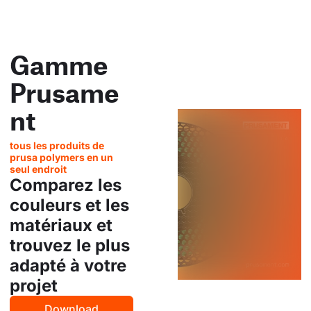
Gamme
Prusame
nt
tous les produits de
prusa polymers en un
seul endroit
Comparez les
couleurs et les
matériaux et
trouvez le plus
adapté à votre
projet
Download