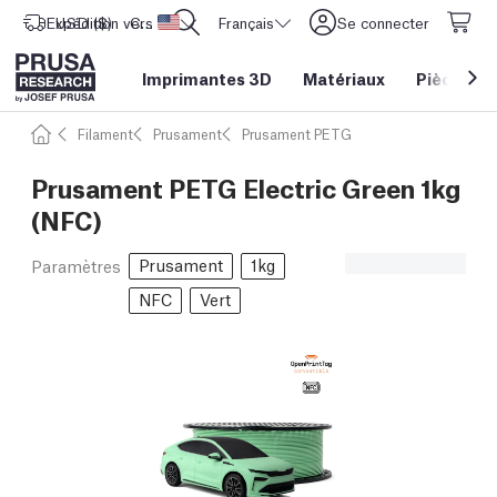
Expédition vers
USD ($)
CORE One L: Maintenant en stock !
Etats-Unis d'Amérique
Français
Se connecter
Imprimantes 3D
Matériaux
Pièces
&
Filament
Prusament
Prusament PETG
Prusament PETG Electric Green 1kg
(NFC)
Prusament
1kg
Paramètres
NFC
Vert