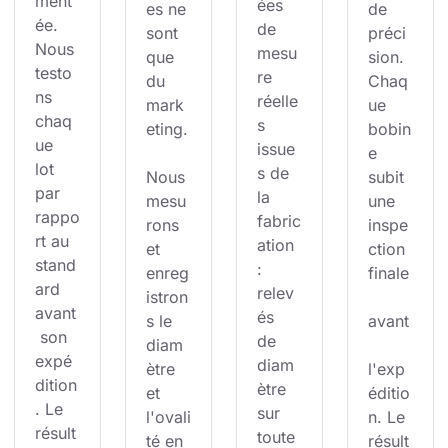
ment
ées 
es ne 
de 
ée. 
de 
sont 
préci
Nous 
mesu
que 
sion. 
testo
re 
du 
Chaq
ns 
réelle
mark
ue 
chaq
s 
eting.
bobin
ue 
issue
e 
lot 
s de 
Nous 
subit 
par 
la 
mesu
une 
rappo
fabric
rons 
inspe
rt au 
ation 
et 
ction 
stand
: 
enreg
finale
ard 
relev
istron
avant
és 
s le 
avant
 son 
de 
diam
expé
diam
ètre 
l'exp
dition
ètre 
et 
éditio
. Le 
sur 
l'ovali
n. Le 
résult
toute 
té en 
résult