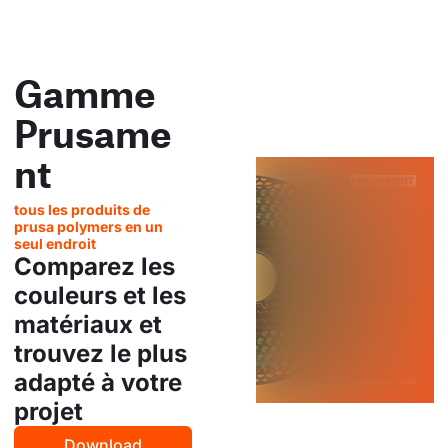
Gamme
Prusame
nt
tous les produits de
prusa polymers en un
seul endroit
Comparez les
couleurs et les
matériaux et
trouvez le plus
adapté à votre
projet
Download