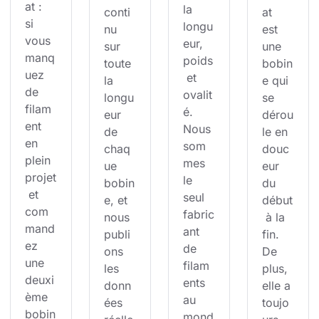
at : 
la 
conti
at 
si 
longu
nu 
est 
vous 
eur, 
sur 
une 
manq
poids
toute 
bobin
uez 
 et 
la 
e qui 
de 
ovalit
longu
se 
filam
é. 
eur 
dérou
ent 
Nous 
de 
le en 
en 
som
chaq
douc
plein 
mes 
ue 
eur 
projet
le 
bobin
du 
 et 
seul 
e, et 
début
com
fabric
nous 
 à la 
mand
ant 
publi
fin. 
ez 
de 
ons 
De 
une 
filam
les 
plus, 
deuxi
ents 
donn
elle a 
ème 
au 
ées 
toujo
bobin
mond