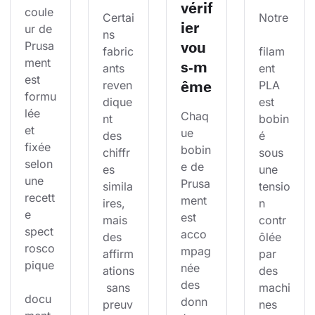
vérif
coule
Certai
Notre
ier
ur de 
ns 
vou
Prusa
fabric
filam
ment 
s‑m
ants 
ent 
est 
ême
reven
PLA 
formu
dique
est 
lée 
Chaq
nt 
bobin
et 
ue 
des 
é 
fixée 
bobin
chiffr
sous 
selon 
e de 
es 
une 
une 
Prusa
simila
tensio
recett
ment 
ires, 
n 
e 
est 
mais 
contr
spect
acco
des 
ôlée 
rosco
mpag
affirm
par 
pique
née 
ations
des 
des 
 sans 
machi
docu
donn
preuv
nes 