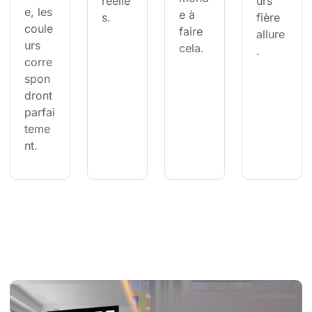
réelle
urs 
e, les 
e à 
s.
fière 
coule
faire 
allure
urs 
cela.
.
corre
spon
dront 
parfai
teme
nt.