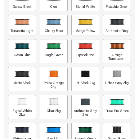
Galaxy Black
Clear
Signal White
Pistachio Green
Terracotta Light
Chalky Blue
Mango Yellow
Anthracite Grey
Ocean Blue
Jungle Green
Lipstick Red
Orange
Transparent
Matte Black
Prusa Orange
Jet Black 2kg
Urban Grey 2kg
2kg
Signal White
Clear 2kg
Anthracite Grey
Prusa Pro Green
2kg
2kg
Shimmering
Sky Blue
Emerald Green
Galaxy Black