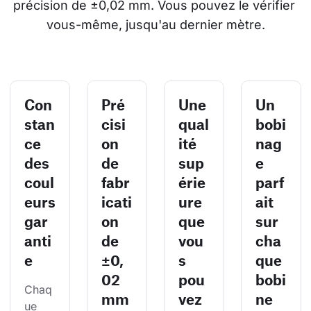
précision de ±0,02 mm. Vous pouvez le vérifier 
vous-même, jusqu'au dernier mètre.
Con
Pré
Une
Un
stan
cisi
qual
bobi
ce
on
ité
nag
des
de
sup
e
coul
fabr
érie
parf
eurs
icati
ure
ait
gar
on
que
sur
anti
de
vou
cha
e
±0,
s
que
02
pou
bobi
Chaq
mm
vez
ne
ue 