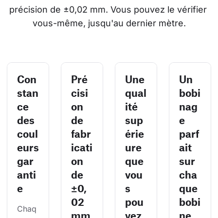
précision de ±0,02 mm. Vous pouvez le vérifier 
vous-même, jusqu'au dernier mètre.
Con
Pré
Une
Un
stan
cisi
qual
bobi
ce
on
ité
nag
des
de
sup
e
coul
fabr
érie
parf
eurs
icati
ure
ait
gar
on
que
sur
anti
de
vou
cha
e
±0,
s
que
02
pou
bobi
Chaq
mm
vez
ne