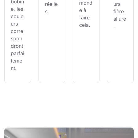
bobin
mond
réelle
urs 
e, les 
e à 
s.
fière 
coule
faire 
allure
urs 
cela.
.
corre
spon
dront 
parfai
teme
nt.