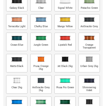
Galaxy Black
Clear
Signal White
Pistachio Green
Terracotta Light
Chalky Blue
Mango Yellow
Anthracite Grey
Ocean Blue
Jungle Green
Lipstick Red
Orange
Transparent
Matte Black
Prusa Orange
Jet Black 2kg
Urban Grey 2kg
2kg
Clear 2kg
Anthracite Grey
Prusa Pro Green
Shimmering
2kg
Violet