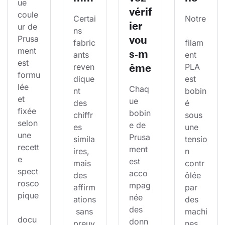
ue 
vérif
coule
Certai
Notre
ier
ur de 
ns 
vou
Prusa
fabric
filam
ment 
s‑m
ants 
ent 
est 
ême
reven
PLA 
formu
dique
est 
lée 
Chaq
nt 
bobin
et 
ue 
des 
é 
fixée 
bobin
chiffr
sous 
selon 
e de 
es 
une 
une 
Prusa
simila
tensio
recett
ment 
ires, 
n 
e 
est 
mais 
contr
spect
acco
des 
ôlée 
rosco
mpag
affirm
par 
pique
née 
ations
des 
des 
 sans 
machi
docu
donn
preuv
nes 