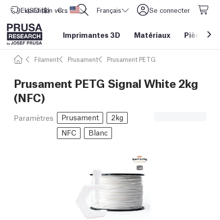
Expédition vers
USD ($)
CORE One L: Maintenant en stock !
Etats-Unis d'Amérique
Français
Se connecter
Imprimantes 3D
Matériaux
Pièces
&
Filament
Prusament
Prusament PETG
Prusament PETG Signal White 2kg
(NFC)
Prusament
2kg
Paramètres
NFC
Blanc