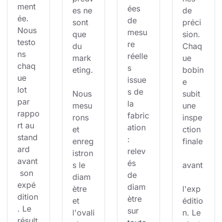
ment
ées 
es ne 
de 
ée. 
de 
sont 
préci
Nous 
mesu
que 
sion. 
testo
re 
du 
Chaq
ns 
réelle
mark
ue 
chaq
s 
eting.
bobin
ue 
issue
e 
lot 
s de 
Nous 
subit 
par 
la 
mesu
une 
rappo
fabric
rons 
inspe
rt au 
ation 
et 
ction 
stand
: 
enreg
finale
ard 
relev
istron
avant
és 
s le 
avant
 son 
de 
diam
expé
diam
ètre 
l'exp
dition
ètre 
et 
éditio
. Le 
sur 
l'ovali
n. Le 
résult