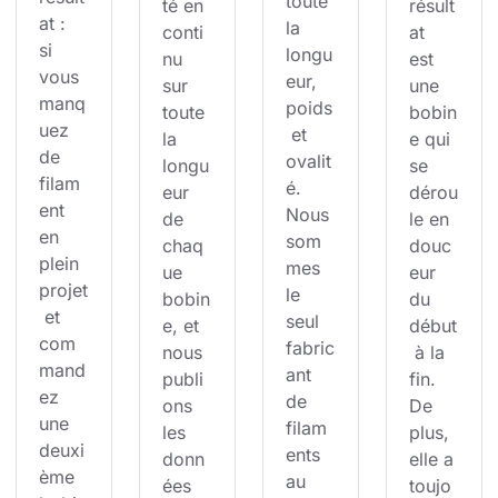
toute 
té en 
résult
at : 
la 
conti
at 
si 
longu
nu 
est 
vous 
eur, 
sur 
une 
manq
poids
toute 
bobin
uez 
 et 
la 
e qui 
de 
ovalit
longu
se 
filam
é. 
eur 
dérou
ent 
Nous 
de 
le en 
en 
som
chaq
douc
plein 
mes 
ue 
eur 
projet
le 
bobin
du 
 et 
seul 
e, et 
début
com
fabric
nous 
 à la 
mand
ant 
publi
fin. 
ez 
de 
ons 
De 
une 
filam
les 
plus, 
deuxi
ents 
donn
elle a 
ème 
au 
ées 
toujo