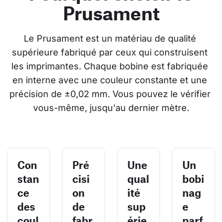
Prusament
Le Prusament est un matériau de qualité 
supérieure fabriqué par ceux qui construisent 
les imprimantes. Chaque bobine est fabriquée 
en interne avec une couleur constante et une 
précision de ±0,02 mm. Vous pouvez le vérifier 
vous-même, jusqu'au dernier mètre.
Con
Pré
Une
Un
stan
cisi
qual
bobi
ce
on
ité
nag
des
de
sup
e
coul
fabr
érie
parf