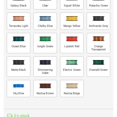
Galaxy Black
Clear
Signal White
Pistachio Green
Terracotta Light
Chalky Blue
Mango Yellow
Anthracite Grey
Ocean Blue
Jungle Green
Lipstick Red
Orange
Transparent
Matte Black
Shimmering
Electric Green
Emerald Green
Violet
Sky Blue
Noctua Brown
Noctua Beige
En stock