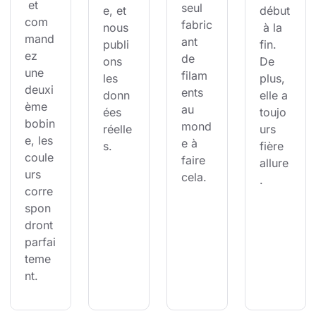
 et 
seul 
e, et 
début
com
fabric
nous 
 à la 
mand
ant 
publi
fin. 
ez 
de 
ons 
De 
une 
filam
les 
plus, 
deuxi
ents 
donn
elle a 
ème 
au 
ées 
toujo
bobin
mond
réelle
urs 
e, les 
e à 
s.
fière 
coule
faire 
allure
urs 
cela.
.
corre
spon
dront 
parfai
teme
nt.