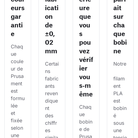
eurs
icati
ure
ait
gar
on
que
sur
anti
de
vou
cha
e
±0,
s
que
02
pou
bobi
Chaq
mm
vez
ne
ue 
vérif
coule
Certai
Notre
ier
ur de 
ns 
vou
Prusa
fabric
filam
ment 
s‑m
ants 
ent 
est 
ême
reven
PLA 
formu
dique
est 
lée 
Chaq
nt 
bobin
et 
ue 
des 
é 
fixée 
bobin
chiffr
sous 
selon 
e de 
es 
une 
une 
Prusa
simila
tensio