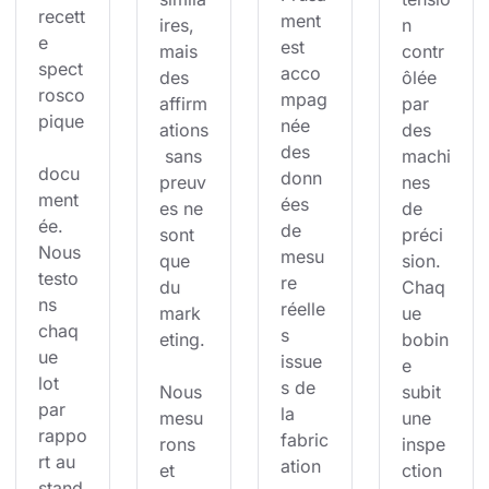
recett
ment 
ires, 
n 
e 
est 
mais 
contr
spect
acco
des 
ôlée 
rosco
mpag
affirm
par 
pique
née 
ations
des 
des 
 sans 
machi
docu
donn
preuv
nes 
ment
ées 
es ne 
de 
ée. 
de 
sont 
préci
Nous 
mesu
que 
sion. 
testo
re 
du 
Chaq
ns 
réelle
mark
ue 
chaq
s 
eting.
bobin
ue 
issue
e 
lot 
s de 
Nous 
subit 
par 
la 
mesu
une 
rappo
fabric
rons 
inspe
rt au 
ation 
et 
ction 
stand