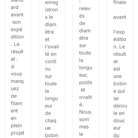
: 
enreg
finale
ard 
relev
istron
avant
és 
s le 
avant
 son 
de 
diam
expé
diam
ètre 
l'exp
dition
ètre 
et 
éditio
. Le 
sur 
l'ovali
n. Le 
résult
toute 
té en 
résult
at : 
la 
conti
at 
si 
longu
nu 
est 
vous 
eur, 
sur 
une 
manq
poids
toute 
bobin
uez 
 et 
la 
e qui 
de 
ovalit
longu
se 
filam
é. 
eur 
dérou
ent 
Nous 
de 
le en 
en 
som
chaq
douc
plein 
mes 
ue 
eur 
projet
le 
bobin
du 