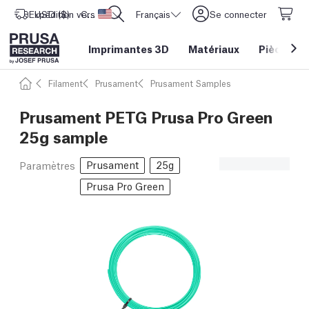
Expédition vers
USD ($)
CORE One L: Maintenant en stock !
Etats-Unis d'Amérique
Français
Se connecter
Imprimantes 3D
Matériaux
Pièces
&
Filament
Prusament
Prusament Samples
Prusament PETG Prusa Pro Green
25g sample
Prusament
25g
Paramètres
Prusa Pro Green