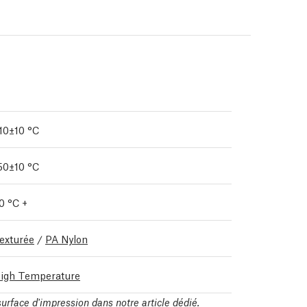
10±10 °C
50±10 °C
0 °C +
exturée
/
PA Nylon
igh Temperature
 surface d'impression dans notre
article dédié
.