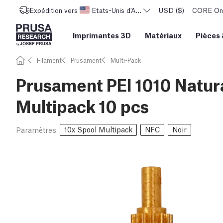
Expédition vers
Etats-Unis d'Amérique
USD ($)
CORE One 
Imprimantes 3D
Matériaux
Pièces
Filament
Prusament
Multi-Pack
Prusament PEI 1010 Natur
Multipack 10 pcs
10x Spool Multipack
NFC
Noir
Paramètres