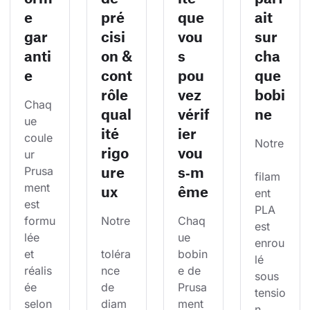
e
pré
que
ait
gar
cisi
vou
sur
anti
on &
s
cha
e
cont
pou
que
rôle
vez
bobi
Chaq
qual
vérif
ne
ue 
ité
ier
coule
Notre
rigo
vou
ur 
ure
s‑m
Prusa
filam
ment 
ux
ême
ent 
est 
PLA 
formu
Notre
Chaq
est 
lée 
ue 
enrou
et 
toléra
bobin
lé 
réalis
nce 
e de 
sous 
ée 
de 
Prusa
tensio
selon 
diam
ment 
n 