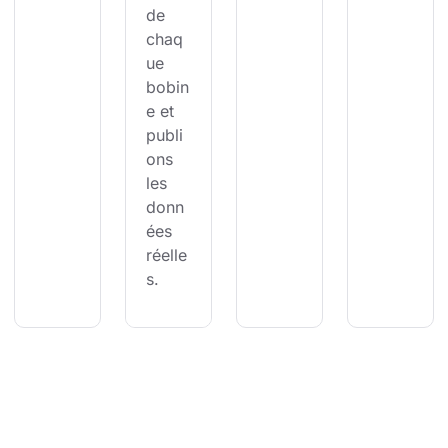
de 
chaq
ue 
bobin
e et 
publi
ons 
les 
donn
ées 
réelle
s.