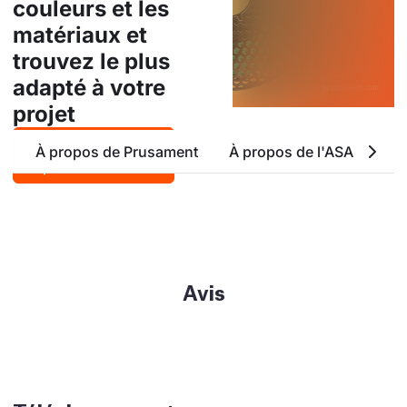
couleurs et les
matériaux et
trouvez le plus
adapté à votre
projet
Download
À propos de Prusament
À propos de l'ASA
Att
portfolio (PDF)
Avis