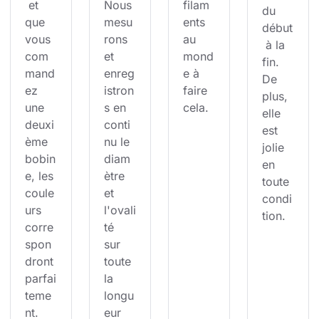
 et 
Nous 
filam
du 
que 
mesu
ents 
début
vous 
rons 
au 
 à la 
com
et 
mond
fin. 
mand
enreg
e à 
De 
ez 
istron
faire 
plus, 
une 
s en 
cela.
elle 
deuxi
conti
est 
ème 
nu le 
jolie 
bobin
diam
en 
e, les 
ètre 
toute 
coule
et 
condi
urs 
l'ovali
tion.
corre
té 
spon
sur 
dront 
toute 
parfai
la 
teme
longu
nt.
eur 