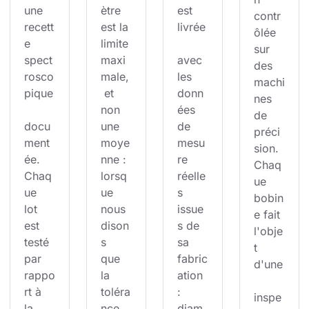
une 
ètre 
est 
contr
recett
est la 
livrée
ôlée 
e 
limite 
sur 
spect
maxi
avec 
des 
rosco
male,
les 
machi
pique
 et 
donn
nes 
non 
ées 
de 
docu
une 
de 
préci
ment
moye
mesu
sion. 
ée. 
nne : 
re 
Chaq
Chaq
lorsq
réelle
ue 
ue 
ue 
s 
bobin
lot 
nous 
issue
e fait 
est 
dison
s de 
l'obje
testé 
s 
sa 
t 
par 
que 
fabric
d'une
rappo
la 
ation 
rt à 
toléra
: 
inspe
la 
nce 
diam