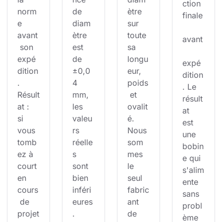
ction 
norm
de 
ètre 
finale
e 
diam
sur 
avant
ètre 
toute 
avant
 son 
est 
sa 
expé
de 
longu
expé
dition
±0,0
eur, 
dition
. 
4 
poids
. Le 
Résult
mm, 
 et 
résult
at : 
les 
ovalit
at 
si 
valeu
é. 
est 
vous 
rs 
Nous 
une 
tomb
réelle
som
bobin
ez à 
s 
mes 
e qui 
court 
sont 
le 
s'alim
en 
bien 
seul 
ente 
cours
inféri
fabric
sans 
 de 
eures
ant 
probl
projet
. 
de 
ème 