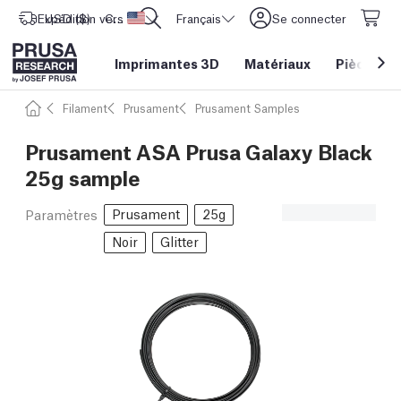
Expédition vers
USD ($)
CORE One L: Maintenant en stock !
Etats-Unis d'Amérique
Français
Se connecter
Imprimantes 3D
Matériaux
Pièces
&
Filament
Prusament
Prusament Samples
Prusament ASA Prusa Galaxy Black
25g sample
Prusament
25g
Paramètres
Noir
Glitter