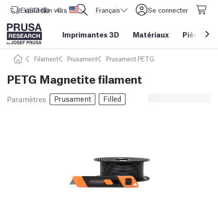
Expédition vers
USD ($)
CORE One L: Maintenant en stock !
Etats-Unis d'Amérique
Français
Se connecter
Imprimantes 3D
Matériaux
Pièces
&
Filament
Prusament
Prusament PETG
PETG Magnetite filament
Prusament
Filled
Paramètres