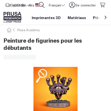
Expédition vers
USD ($)
CORE One L: Maintenant en stock !
Etats-Unis d'Amérique
Français
Se connecter
Imprimantes 3D
Matériaux
Pièces
&
Prusa Academy
Peinture de figurines pour les
débutants