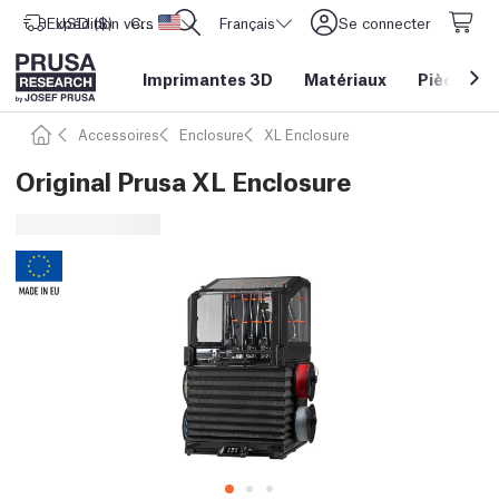
Expédition vers
USD ($)
CORE One L: Maintenant en stock !
Etats-Unis d'Amérique
Français
Se connecter
Imprimantes 3D
Matériaux
Pièces
&
Accessoires
Enclosure
XL Enclosure
Original Prusa XL Enclosure