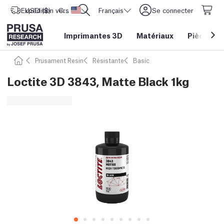
Expédition vers
USD ($)
CORE One L: Maintenant en stock !
Etats-Unis d'Amérique
Français
Se connecter
Imprimantes 3D
Matériaux
Pièces
&
Prusament Resin
Résistante
Basic
Loctite 3D 3843, Matte Black 1kg