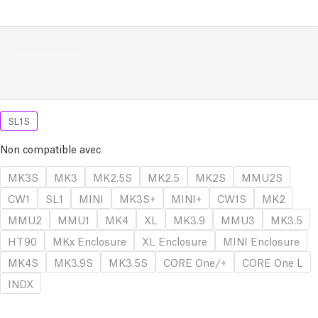
SL1S
Non compatible avec
MK3S
MK3
MK2.5S
MK2.5
MK2S
MMU2S
CW1
SL1
MINI
MK3S+
MINI+
CW1S
MK2
MMU2
MMU1
MK4
XL
MK3.9
MMU3
MK3.5
HT90
MKx Enclosure
XL Enclosure
MINI Enclosure
MK4S
MK3.9S
MK3.5S
CORE One/+
CORE One L
INDX