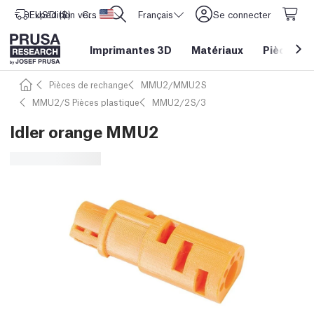
Expédition vers
USD ($)
CORE One L: Maintenant en stock !
Etats-Unis d'Amérique
Français
Se connecter
Imprimantes 3D
Matériaux
Pièces
&
Pièces de rechange
MMU2/MMU2S
MMU2/S Pièces plastique
MMU2/2S/3
Idler orange MMU2