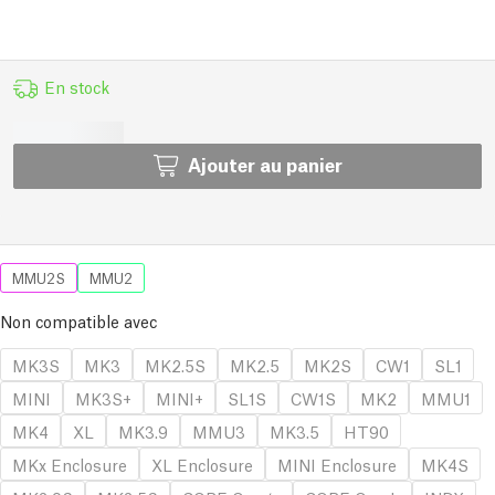
En stock
Ajouter au panier
MMU2S
MMU2
Non compatible avec
MK3S
MK3
MK2.5S
MK2.5
MK2S
CW1
SL1
MINI
MK3S+
MINI+
SL1S
CW1S
MK2
MMU1
MK4
XL
MK3.9
MMU3
MK3.5
HT90
MKx Enclosure
XL Enclosure
MINI Enclosure
MK4S