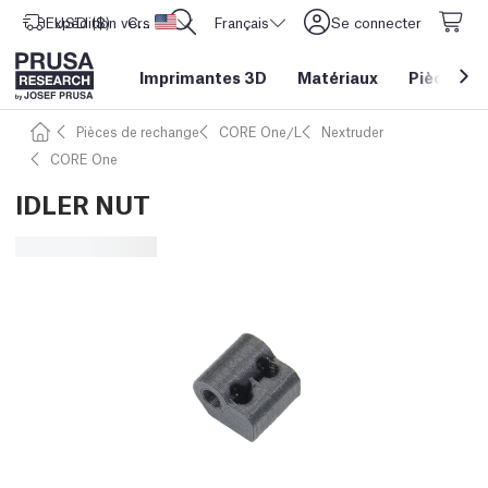
Expédition vers
USD ($)
CORE One L: Maintenant en stock !
Etats-Unis d'Amérique
Français
Se connecter
Imprimantes 3D
Matériaux
Pièces
&
Pièces de rechange
CORE One/L
Nextruder
CORE One
IDLER NUT