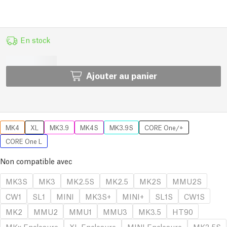
En stock
Ajouter au panier
MK4
XL
MK3.9
MK4S
MK3.9S
CORE One/+
CORE One L
Non compatible avec
MK3S
MK3
MK2.5S
MK2.5
MK2S
MMU2S
CW1
SL1
MINI
MK3S+
MINI+
SL1S
CW1S
MK2
MMU2
MMU1
MMU3
MK3.5
HT90
MKx Enclosure
XL Enclosure
MINI Enclosure
MK3.5S