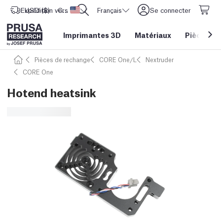
Expédition vers
USD ($)
CORE One L: Maintenant en stock !
Etats-Unis d'Amérique
Français
Se connecter
Imprimantes 3D
Matériaux
Pièces
&
Pièces de rechange
CORE One/L
Nextruder
CORE One
Hotend heatsink