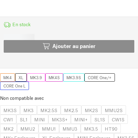
En stock
Ajouter au panier
MK4
XL
MK3.9
MK4S
MK3.9S
CORE One/+
CORE One L
Non compatible avec
MK3S
MK3
MK2.5S
MK2.5
MK2S
MMU2S
CW1
SL1
MINI
MK3S+
MINI+
SL1S
CW1S
MK2
MMU2
MMU1
MMU3
MK3.5
HT90
MKx Enclosure
XL Enclosure
MINI Enclosure
MK3.5S