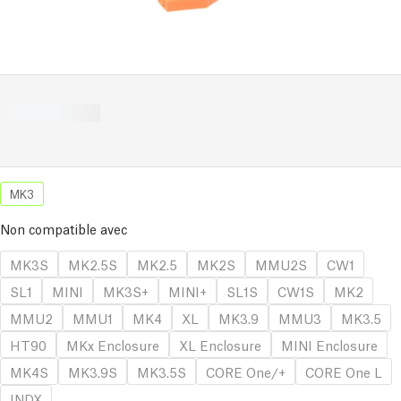
MK3
Non compatible avec
MK3S
MK2.5S
MK2.5
MK2S
MMU2S
CW1
SL1
MINI
MK3S+
MINI+
SL1S
CW1S
MK2
MMU2
MMU1
MK4
XL
MK3.9
MMU3
MK3.5
HT90
MKx Enclosure
XL Enclosure
MINI Enclosure
MK4S
MK3.9S
MK3.5S
CORE One/+
CORE One L
INDX