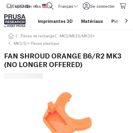
Expédition vers
USD ($)
CORE One L: Maintenant en stock !
Etats-Unis d'Amérique
Français
Se connecter
Imprimantes 3D
Matériaux
Pièces
&
Pièces de rechange
MK3/MK3S/MK3S+
MK3/S/+ Pièces plastique
FAN SHROUD ORANGE B6/R2 MK3
(NO LONGER OFFERED)