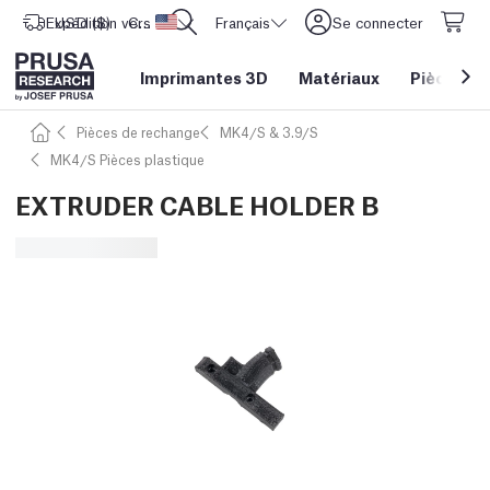
Expédition vers
USD ($)
CORE One L: Maintenant en stock !
Etats-Unis d'Amérique
Français
Se connecter
Imprimantes 3D
Matériaux
Pièces
&
Pièces de rechange
MK4/S & 3.9/S
MK4/S Pièces plastique
EXTRUDER CABLE HOLDER B