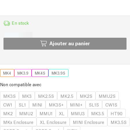
En stock
Ajouter au panier
MK4
MK3.9
MK4S
MK3.9S
Non compatible avec
MK3S
MK3
MK2.5S
MK2.5
MK2S
MMU2S
CW1
SL1
MINI
MK3S+
MINI+
SL1S
CW1S
MK2
MMU2
MMU1
XL
MMU3
MK3.5
HT90
MKx Enclosure
XL Enclosure
MINI Enclosure
MK3.5S