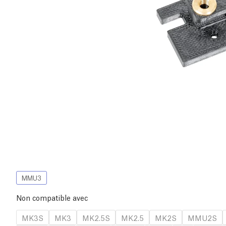
MMU3
Non compatible avec
MK3S
MK3
MK2.5S
MK2.5
MK2S
MMU2S