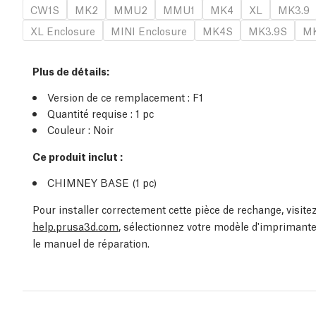
CW1S
MK2
MMU2
MMU1
MK4
XL
MK3.9
XL Enclosure
MINI Enclosure
MK4S
MK3.9S
MK
Plus de détails
:
Version de ce remplacement :
F1
Quantité requise :
1
pc
Couleur : Noir
Ce produit inclut :
CHIMNEY BASE (1
pc
)
Pour installer correctement cette pièce de rechange, visit
help.prusa3d.com
, sélectionnez votre modèle d'imprimante
le manuel de réparation.