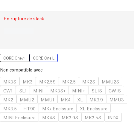
En rupture de stock
CORE One/+
CORE One L
Non compatible avec
MK3S
MK3
MK2.5S
MK2.5
MK2S
MMU2S
CW1
SL1
MINI
MK3S+
MINI+
SL1S
CW1S
MK2
MMU2
MMU1
MK4
XL
MK3.9
MMU3
MK3.5
HT90
MKx Enclosure
XL Enclosure
MINI Enclosure
MK4S
MK3.9S
MK3.5S
INDX