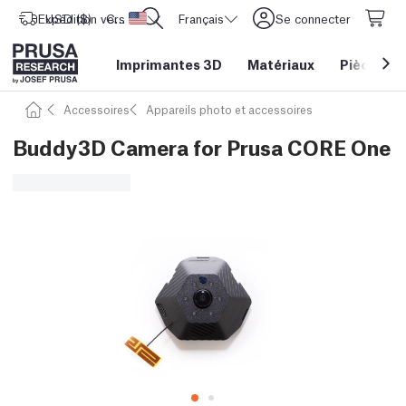
Expédition vers
USD ($)
CORE One L: Maintenant en stock !
Etats-Unis d'Amérique
Français
Se connecter
Imprimantes 3D
Matériaux
Pièces
&
Accessoires
Appareils photo et accessoires
Buddy3D Camera for Prusa CORE One