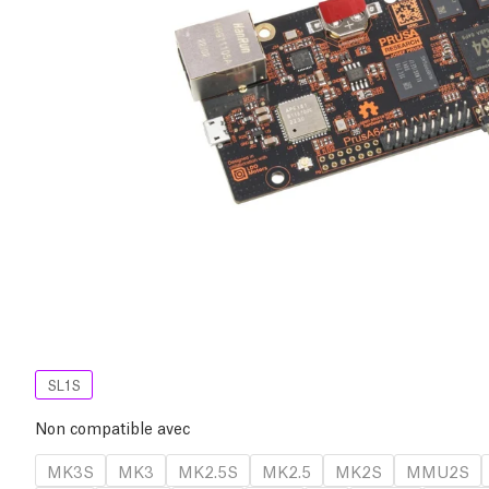
SL1S
Non compatible avec
MK3S
MK3
MK2.5S
MK2.5
MK2S
MMU2S