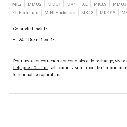
MK2
MMU2
MMU1
MK4
XL
MK3.9
MMU3
XL Enclosure
MINI Enclosure
MK4S
MK3.9S
MK
Ce produit inclut :
A64 Board 1.5a (1x)
Pour installer correctement cette pièce de rechange, visit
help.prusa3d.com
, sélectionnez votre modèle d'imprimante
le manuel de réparation.