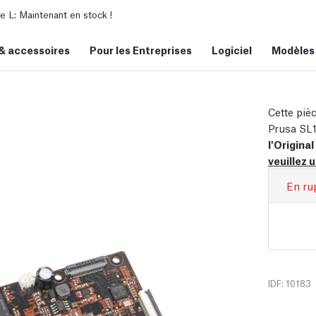
L: Maintenant en stock !
&
accessoires
Pour les Entreprises
Logiciel
Modèles
Cette piè
Prusa SL
l'Original
veuillez u
En ru
IDF: 10183