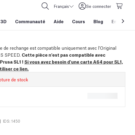
Français
Se connecter
 3D
Communauté
Aide
Cours
Blog
Entreprise
ce de rechange est compatible uniquement avec l'Original
1S SPEED.
Cette pièce n'est pas compatible avec
 Prusa SL1 !
Si vous avez besoin d'une carte A64 pour SL1,
tiliser ce lien.
pture de stock
|
IDS: 1450