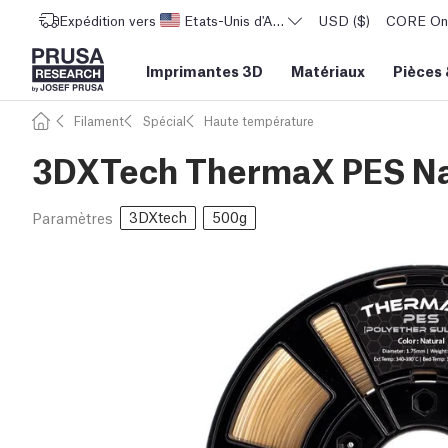
Expédition vers
Etats-Unis d'Amérique
USD ($)
CORE One 
Imprimantes 3D
Matériaux
Pièces
Filament
Spécial
Haute température
3DXTech ThermaX PES Na
3DXtech
500g
Paramètres