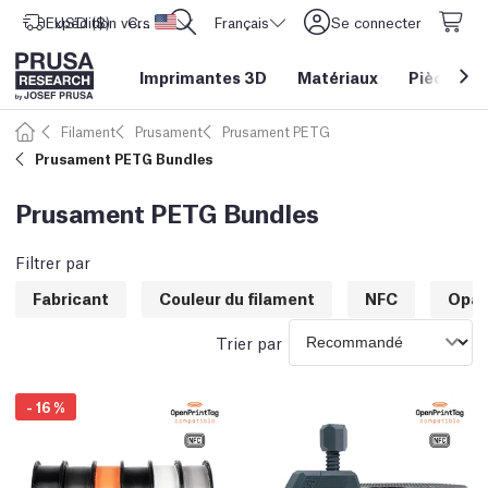
Expédition vers
USD ($)
CORE One L: Maintenant en stock !
Etats-Unis d'Amérique
Français
Se connecter
Imprimantes 3D
Matériaux
Pièces
&
Filament
Prusament
Prusament PETG
Prusament PETG Bundles
Prusament PETG Bundles
Filtrer par
Fabricant
Couleur du filament
NFC
Opac
Trier par
-
16
%