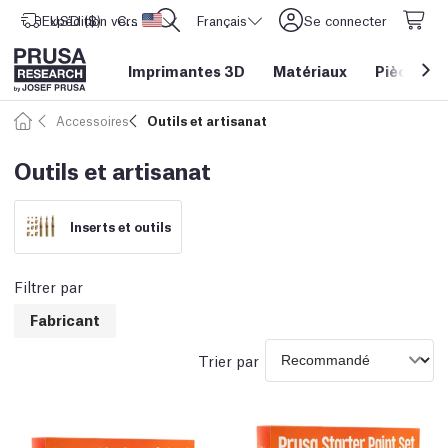
Expédition vers
USD ($)
CORE One L: Maintenant en stock !
Etats-Unis d'Amérique
Français
Se connecter
Imprimantes 3D
Matériaux
Pièces
&
Accessoires
Outils et artisanat
Outils et artisanat
Inserts et outils
Filtrer par
Fabricant
Trier par