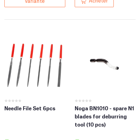
Acheter
variante
Needle File Set 6pcs
Noga BN1010 - spare N1
blades for deburring
tool (10 pcs)