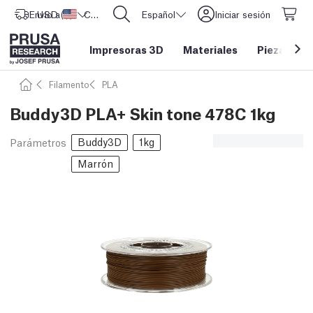
Envío a
USD ($)
Estados Unidos
CORE One L: ¡Ya disponible!
Español
Iniciar sesión
Impresoras 3D
Materiales
Piezas y a
Filamento
PLA
Buddy3D PLA+ Skin tone 478C 1kg
Buddy3D
1kg
Parámetros
Marrón