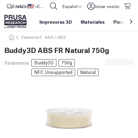
Envío a
USD ($)
Estados Unidos
CORE One L: ¡Ya disponible!
Español
Iniciar sesión
Impresoras 3D
Materiales
Piezas y a
Filamento
ASA / ABS
Buddy3D ABS FR Natural 750g
Buddy3D
750g
Parámetros
NFC Unsupported
Natural