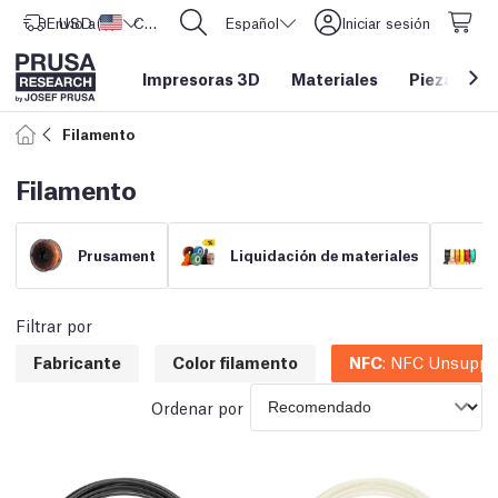
Envío a
USD ($)
Estados Unidos
CORE One L: ¡Ya disponible!
Español
Iniciar sesión
Impresoras 3D
Materiales
Piezas y a
Filamento
Filamento
Prusament
Liquidación de materiales
Filtrar por
Fabricante
Color filamento
NFC
:
NFC Unsuppo
Ordenar por